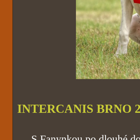
INTERCANIS BRNO 202
S Fanynkou po dlouhé době