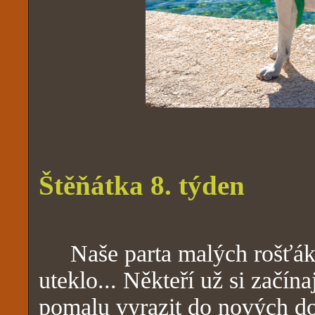
Štěňátka 8. týden
Naše parta malých rošťáků
uteklo... Někteří už si začína
pomalu vyrazit do nových d