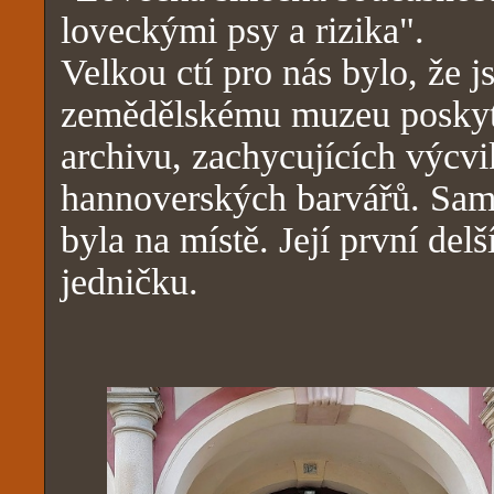
loveckými psy a rizika".
Velkou ctí pro nás bylo, že
zemědělskému muzeu poskytn
archivu, zachycujících výcv
hannoverských barvářů. Samo
byla na místě. Její první delš
jedničku.