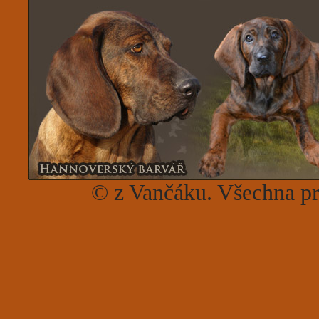
© z Vančáku. Všechna p