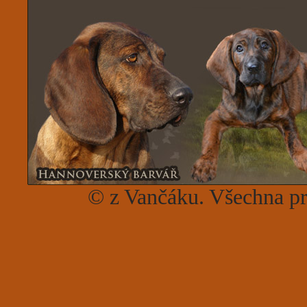
© z Vančáku. Všechna p