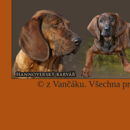
© z Vančáku. Všechna p