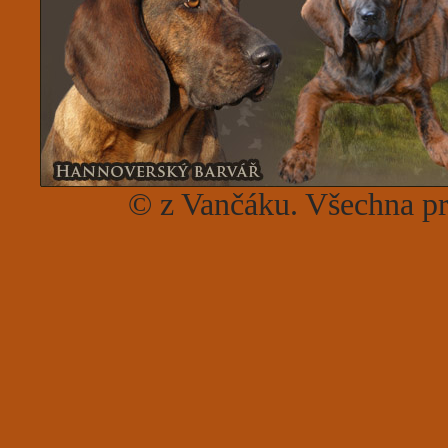
© z Vančáku. Všechna p