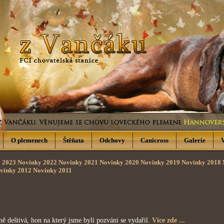
O plemenech
Štěňata
Odchovy
Canicross
Galerie
 2023
Novinky 2022
Novinky 2021
Novinky 2020
Novinky 2019
Novinky 2018
vinky 2012
Novinky 2011
deštivá, hon na který jsme byli pozváni se vydařil.
Více zde ...