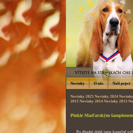
Novinky
O nás
Naši pejsci
Novinky 2025
Novinky 2024
Novinky
2015
Novinky 2014
Novinky 2013
No
Pinkie Maďarským šampione
Po dlouhé době jsme konečně vyřídi