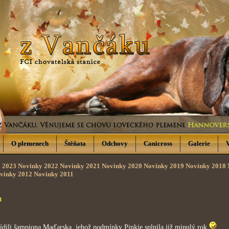
O plemenech
Štěňata
Odchovy
Canicross
Galerie
 2023
Novinky 2022
Novinky 2021
Novinky 2020
Novinky 2019
Novinky 2018
vinky 2012
Novinky 2011
m
li šampiona Maďarska, jehož podmínky Pinkie splnila již minulý rok
.