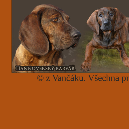
© z Vančáku. Všechna p