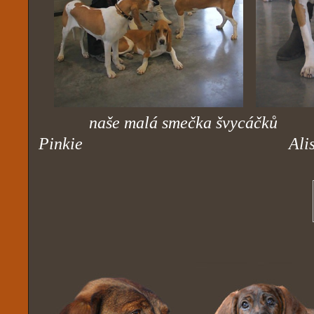
naše malá smečka š
Pinkie Alisha z V