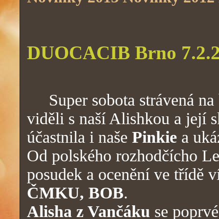
DUOCACIB Brno 7.2.
Super sobota strávená na b
viděli s naší Alishkou a její
účastnila i naše
Pinkie
a ukáz
Od polského rozhodčícho Le
posudek a ocenění ve třídě v
ČMKU, BOB
.
Alisha z Vančáku
se poprvé 