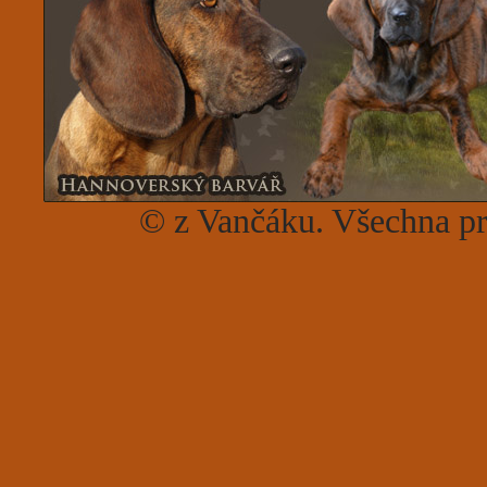
© z Vančáku. Všechna p