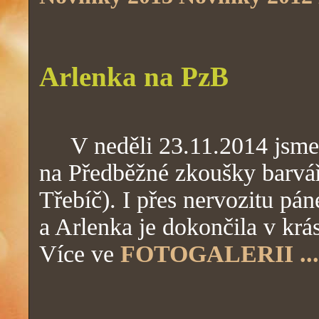
Arlenka na PzB
V neděli 23.11.2014 jsme j
na Předběžné zkoušky barv
Třebíč). I přes nervozitu pá
a Arlenka je dokončila v krá
Více ve
FOTOGALERII ...