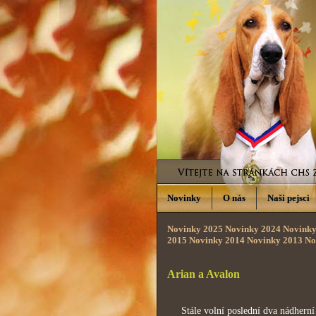
Novinky
O nás
Naši pejsci
Novinky 2025
Novinky 2024
Novinky
2015
Novinky 2014
Novinky 2013
No
Arian a Avalon
Stále volní poslední dva nádherní uš