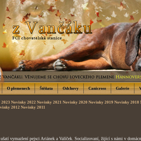
O plemenech
Štěňata
Odchovy
Canicross
Galerie
 2023
Novinky 2022
Novinky 2021
Novinky 2020
Novinky 2019
Novinky 2018
vinky 2012
Novinky 2011
atí vymazlení pejsci Ariánek a Valíček. Socializovaní, žijící s námi v domácno