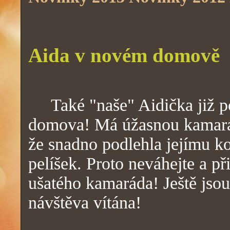
Aida v novém domově
Také "naše" Aidička již pos
domova! Má úžasnou kamarád
že snadno podlehla jejímu kou
pelíšek. Proto neváhejte a př
ušatého kamaráda! Ještě jsou
návštěva vítána!