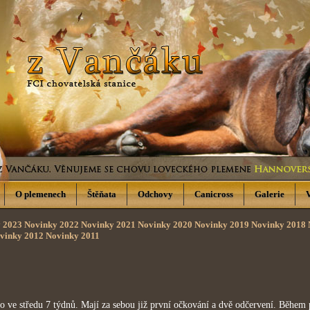
O plemenech
Štěňata
Odchovy
Canicross
Galerie
 2023
Novinky 2022
Novinky 2021
Novinky 2020
Novinky 2019
Novinky 2018
vinky 2012
Novinky 2011
středu 7 týdnů. Mají za sebou již první očkování a dvě odčervení. Během př