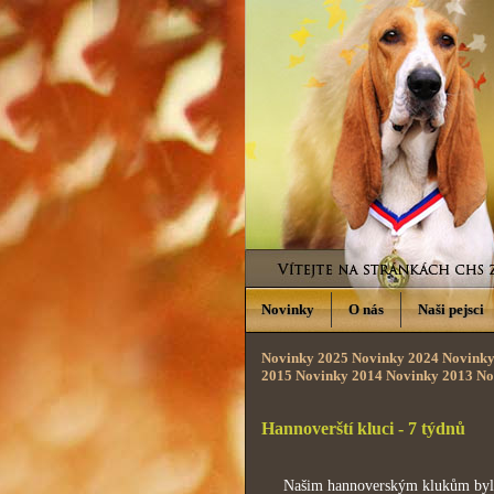
Novinky
O nás
Naši pejsci
Novinky 2025
Novinky 2024
Novinky
2015
Novinky 2014
Novinky 2013
No
Hannoverští kluci - 7 týdnů
Našim hannoverským klukům bylo ve 