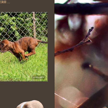
RII
...