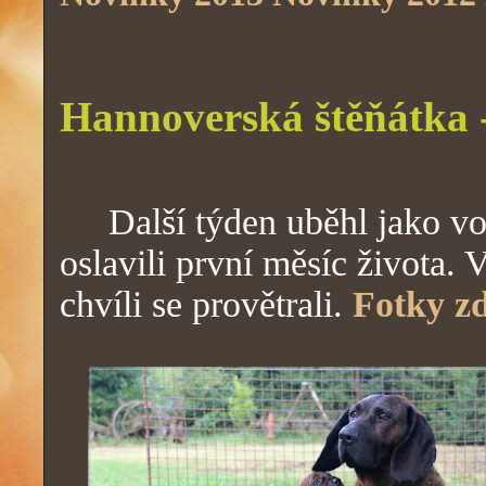
Hannoverská štěňátka 
Další týden uběhl jako v
oslavili první měsíc života. 
chvíli se provětrali.
Fotky zd