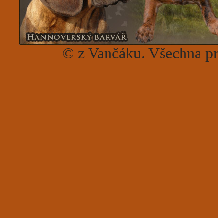
© z Vančáku. Všechna p